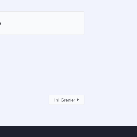
e
InI Grenier